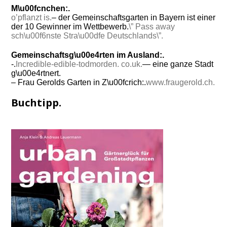
M\u00fcnchen:.
o’pflanzt is.
– der Gemeinschaftsgarten in Bayern ist einer
der 10 Gewinner im Wettbewerb.
\” Pass away
sch\u00f6nste Stra\u00dfe Deutschlands\”.
Gemeinschaftsg\u00e4rten im Ausland:.
-.
Incredible-edible-todmorden. co.uk.
— eine ganze Stadt
g\u00e4rtnert.
– Frau Gerolds Garten in Z\u00fcrich:.
www.fraugerold.ch.
Buchtipp.