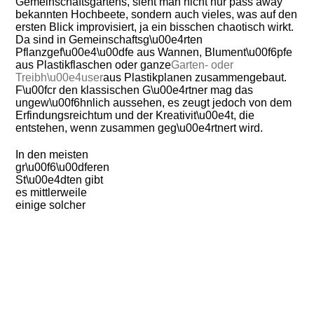
Gemeinschaftsgartens, sieht man nicht nur pass away
bekannten Hochbeete, sondern auch vieles, was auf den
ersten Blick improvisiert, ja ein bisschen chaotisch wirkt.
Da sind in Gemeinschaftsg\u00e4rten
Pflanzgef\u00e4\u00dfe aus Wannen, Blument\u00f6pfe
aus Plastikflaschen oder ganze
Garten- oder
Treibh\u00e4user
aus Plastikplanen zusammengebaut.
F\u00fcr den klassischen G\u00e4rtner mag das
ungew\u00f6hnlich aussehen, es zeugt jedoch von dem
Erfindungsreichtum und der Kreativit\u00e4t, die
entstehen, wenn zusammen geg\u00e4rtnert wird.
In den meisten
gr\u00f6\u00dferen
St\u00e4dten gibt
es mittlerweile
einige solcher