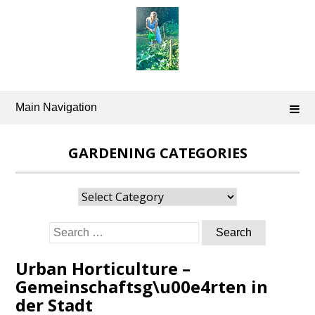
Skip
to
content
Main Navigation
GARDENING CATEGORIES
Gardening
Categories
Search
for:
Urban Horticulture –
Gemeinschaftsg\u00e4rten in
der Stadt