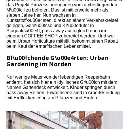
das Projekt Prinzessinnengarten vom umherliegenden
M\u00fcll zu befreien. Das ist mittlerweile mehr als
sieben Jahre her. Nun wachsen in
Kunststoffk\u00e4sten, direkt an einem Verkehrskreisel
gelegen, Gem\u00fcse und Kr\u00e4uter in
Bioqualit\u00e4t, pass away auch gleich noch im
eigenen COFFEE SHOP zubereitet werden. Und wer
beim Urban Horticulture mithilft, bekommt einen Rabatt
beim Kauf der erntefrischen Lebensmittel.
Bl\u00fchende G\u00e4rten: Urban
Gardening im Norden
Nur wenige Meter von der lebendigen Reeperbahn
entfernt, hat sich hier ein idyllisches Gr\u00fcn mit dem
Namen Gartendeck entwickelt. Kinder springen durch
pass away Reihen, Erwachsene sind in Arbeitskleidung
mit Erdflecken eifrig am Pflanzen und Ernten.