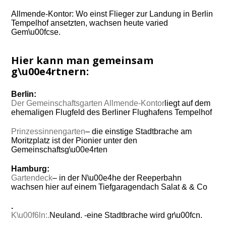
Allmende-Kontor: Wo einst Flieger zur Landung in Berlin
Tempelhof ansetzten, wachsen heute varied
Gem\u00fcse.
Hier kann man gemeinsam
g\u00e4rtnern:
Berlin:
Der Gemeinschaftsgarten Allmende-Kontor
liegt auf dem
ehemaligen Flugfeld des Berliner Flughafens Tempelhof
Prinzessinnengarten
– die einstige Stadtbrache am
Moritzplatz ist der Pionier unter den
Gemeinschaftsg\u00e4rten
Hamburg:
Gartendeck
– in der N\u00e4he der Reeperbahn
wachsen hier auf einem Tiefgaragendach Salat & & Co
.
K\u00f6ln:.
Neuland. -eine Stadtbrache wird gr\u00fcn.