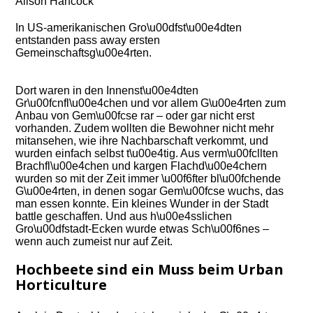
Alison Hancock
In US-amerikanischen Gro\u00dfst\u00e4dten
entstanden pass away ersten
Gemeinschaftsg\u00e4rten.
Dort waren in den Innenst\u00e4dten
Gr\u00fcnfl\u00e4chen und vor allem G\u00e4rten zum
Anbau von Gem\u00fcse rar – oder gar nicht erst
vorhanden. Zudem wollten die Bewohner nicht mehr
mitansehen, wie ihre Nachbarschaft verkommt, und
wurden einfach selbst t\u00e4tig. Aus verm\u00fcllten
Brachfl\u00e4chen und kargen Flachd\u00e4chern
wurden so mit der Zeit immer \u00f6fter bl\u00fchende
G\u00e4rten, in denen sogar Gem\u00fcse wuchs, das
man essen konnte. Ein kleines Wunder in der Stadt
battle geschaffen. Und aus h\u00e4sslichen
Gro\u00dfstadt-Ecken wurde etwas Sch\u00f6nes –
wenn auch zumeist nur auf Zeit.
Hochbeete sind ein Muss beim Urban
Horticulture