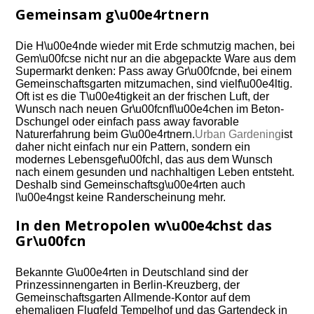
Gemeinsam g\u00e4rtnern
Die H\u00e4nde wieder mit Erde schmutzig machen, bei
Gem\u00fcse nicht nur an die abgepackte Ware aus dem
Supermarkt denken: Pass away Gr\u00fcnde, bei einem
Gemeinschaftsgarten mitzumachen, sind vielf\u00e4ltig.
Oft ist es die T\u00e4tigkeit an der frischen Luft, der
Wunsch nach neuen Gr\u00fcnfl\u00e4chen im Beton-
Dschungel oder einfach pass away favorable
Naturerfahrung beim G\u00e4rtnern.
Urban Gardening
ist
daher nicht einfach nur ein Pattern, sondern ein
modernes Lebensgef\u00fchl, das aus dem Wunsch
nach einem gesunden und nachhaltigen Leben entsteht.
Deshalb sind Gemeinschaftsg\u00e4rten auch
l\u00e4ngst keine Randerscheinung mehr.
In den Metropolen w\u00e4chst das
Gr\u00fcn
Bekannte G\u00e4rten in Deutschland sind der
Prinzessinnengarten in Berlin-Kreuzberg, der
Gemeinschaftsgarten Allmende-Kontor auf dem
ehemaligen Flugfeld Tempelhof und das Gartendeck in