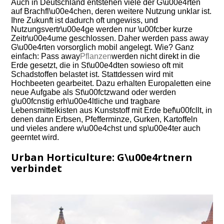
Auch in Deutschland entstehen viele der G\u00e4rten
auf Brachfl\u00e4chen, deren weitere Nutzung unklar ist.
Ihre Zukunft ist dadurch oft ungewiss, und
Nutzungsvertr\u00e4ge werden nur \u00fcber kurze
Zeitr\u00e4ume geschlossen. Daher werden pass away
G\u00e4rten vorsorglich mobil angelegt. Wie? Ganz
einfach: Pass away
Pflanzen
werden nicht direkt in die
Erde gesetzt, die in St\u00e4dten sowieso oft mit
Schadstoffen belastet ist. Stattdessen wird mit
Hochbeeten gearbeitet. Dazu erhalten Europaletten eine
neue Aufgabe als St\u00fctzwand oder werden
g\u00fcnstig erh\u00e4ltliche und tragbare
Lebensmittelkisten aus Kunststoff mit Erde bef\u00fcllt, in
denen dann Erbsen, Pfefferminze, Gurken, Kartoffeln
und vieles andere w\u00e4chst und sp\u00e4ter auch
geerntet wird.
Urban Horticulture: G\u00e4rtnern
verbindet