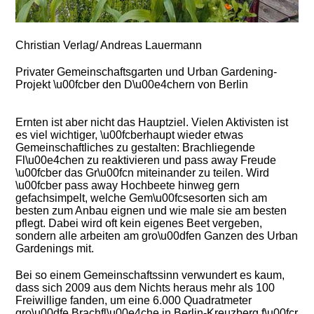
Christian Verlag/ Andreas Lauermann
Privater Gemeinschaftsgarten und Urban Gardening-
Projekt \u00fcber den D\u00e4chern von Berlin
Ernten ist aber nicht das Hauptziel. Vielen Aktivisten ist
es viel wichtiger, \u00fcberhaupt wieder etwas
Gemeinschaftliches zu gestalten: Brachliegende
Fl\u00e4chen zu reaktivieren und pass away Freude
\u00fcber das Gr\u00fcn miteinander zu teilen. Wird
\u00fcber pass away Hochbeete hinweg gern
gefachsimpelt, welche Gem\u00fcsesorten sich am
besten zum Anbau eignen und wie male sie am besten
pflegt. Dabei wird oft kein eigenes Beet vergeben,
sondern alle arbeiten am gro\u00dfen Ganzen des Urban
Gardenings mit.
Bei so einem Gemeinschaftssinn verwundert es kaum,
dass sich 2009 aus dem Nichts heraus mehr als 100
Freiwillige fanden, um eine 6.000 Quadratmeter
gro\u00dfe Brachfl\u00e4che in Berlin-Kreuzberg f\u00fcr