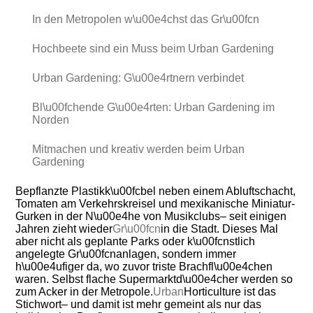
In den Metropolen w\u00e4chst das Gr\u00fcn
Hochbeete sind ein Muss beim Urban Gardening
Urban Gardening: G\u00e4rtnern verbindet
Bl\u00fchende G\u00e4rten: Urban Gardening im
Norden
Mitmachen und kreativ werden beim Urban
Gardening
Bepflanzte Plastikk\u00fcbel neben einem Abluftschacht,
Tomaten am Verkehrskreisel und mexikanische Miniatur-
Gurken in der N\u00e4he von Musikclubs– seit einigen
Jahren zieht wieder
Gr\u00fcn
in die Stadt. Dieses Mal
aber nicht als geplante Parks oder k\u00fcnstlich
angelegte Gr\u00fcnanlagen, sondern immer
h\u00e4ufiger da, wo zuvor triste Brachfl\u00e4chen
waren. Selbst flache Supermarktd\u00e4cher werden so
zum Acker in der Metropole.
Urban
Horticulture ist das
Stichwort– und damit ist mehr gemeint als nur das