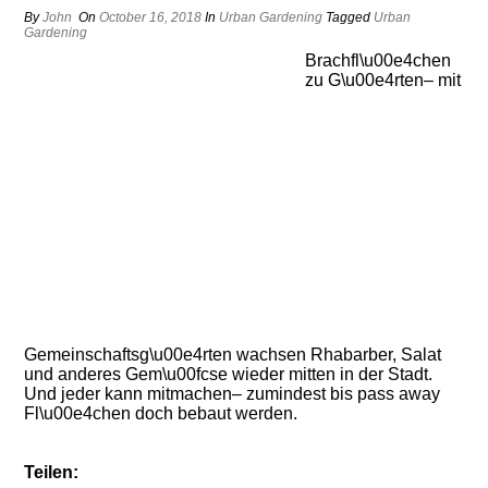
By
John
On
October 16, 2018
In
Urban Gardening
Tagged
Urban
Gardening
Brachfl\u00e4chen
zu G\u00e4rten– mit
Gemeinschaftsg\u00e4rten wachsen Rhabarber, Salat
und anderes Gem\u00fcse wieder mitten in der Stadt.
Und jeder kann mitmachen– zumindest bis pass away
Fl\u00e4chen doch bebaut werden.
Teilen: