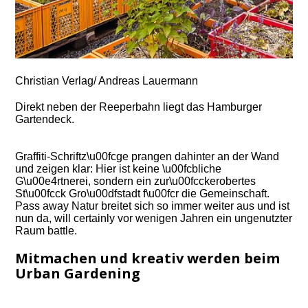
Christian Verlag/ Andreas Lauermann
Direkt neben der Reeperbahn liegt das Hamburger
Gartendeck.
Graffiti-Schriftz\u00fcge prangen dahinter an der Wand
und zeigen klar: Hier ist keine \u00fcbliche
G\u00e4rtnerei, sondern ein zur\u00fcckerobertes
St\u00fcck Gro\u00dfstadt f\u00fcr die Gemeinschaft.
Pass away Natur breitet sich so immer weiter aus und ist
nun da, will certainly vor wenigen Jahren ein ungenutzter
Raum battle.
Mitmachen und kreativ werden beim
Urban Gardening